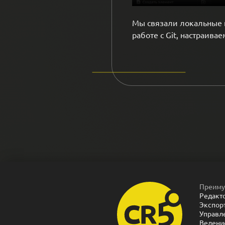
Мы связали локальные 
работе с Git, настраива
Преиму
Редакт
Экспор
Управл
Ведени