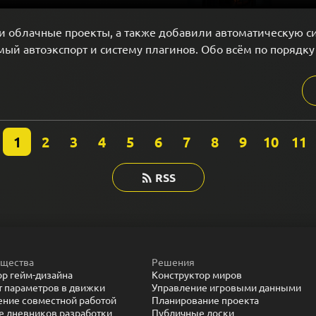
и облачные проекты, а также добавили автоматическую 
емый автоэкспорт и систему плагинов. Обо всём по порядку
1
2
3
4
5
6
7
8
9
10
11
RSS
щества
Решения
ор гейм-дизайна
Конструктор миров
т параметров в движки
Управление игровыми данными
ение совместной работой
Планирование проекта
е дневников разработки
Публичные доски