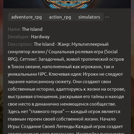
adventure_rpg
action_rpg
simulators
Name:
The Island
Developer:
Hardway
Description:
The Island - Жанр: Мультиплеерный
симулятор жизни / Социальная ролевая игра (Social
RPG). Сеттинг: Загадочный, живой тропический остров
в Тихом океане, наполненный как игроками, так и
уникальными NPC. Ключевая идея: Игроки не следуют
заранее написанному сюжету. Они создают свои
собственные истории, адаптируясь к жизни на острове,
выстраивая отношения, раскрывая его тайны и находя
свое место в динамично меняющемся сообществе.
Здесь нет "главного героя" — каждый игрок является
главным героем своей собственной жизни. Начало
Игры: Создание Своей Легенды Каждый игрок создает
своего уникального персонажа. Настройка внешности: