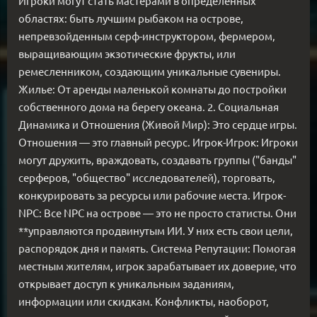
Игроки могут стать мастерами в определенных
областях: быть лучшим рыбаком на острове,
непревзойденным серф-инструктором, фермером,
выращивающим экзотические фрукты, или
ремесленником, создающим уникальные сувениры.
Жилье: От аренды маленькой комнаты до постройки
собственного дома на берегу океана. 2. Социальная
Динамика и Отношения (Живой Мир): Это сердце игры.
Отношения — это главный ресурс. Игрок-Игрок: Игроки
могут дружить, враждовать, создавать группы ("банды"
серферов, "общество" исследователей), торговать,
конкурировать за ресурсы или рабочие места. Игрок-
NPC: Все NPC на острове — это не просто статисты. Они
**управляются продвинутым ИИ. У них есть свои цели,
распорядок дня и память. Система Репутации: Помогая
местным жителям, игрок зарабатывает их доверие, что
открывает доступ к уникальным заданиям,
информации или скидкам. Конфликты, наоборот,